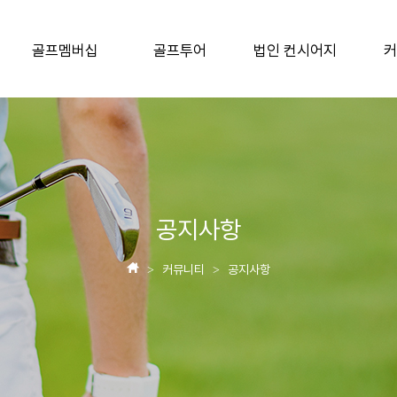
골프멤버십
골프투어
법인 컨시어지
커
공지사항
커뮤니티
공지사항
>
>