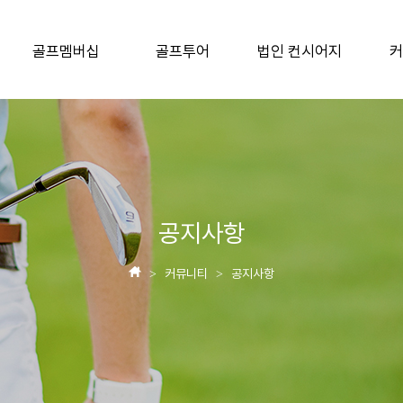
골프멤버십
골프투어
법인 컨시어지
커
공지사항
커뮤니티
공지사항
>
>