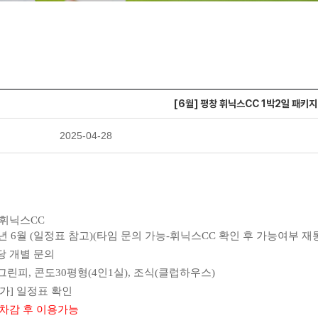
[6월] 평창 휘닉스CC 1박2일 패키지
2025-04-28
휘닉스CC
25년 6월 (일정표 참고)(타임 문의 가능-휘닉스CC 확인 후 가능여부 재
정당 개별 문의
그린피
,
콘도
30
평형
(4
인
1
실
),
조식
(
클럽하우스
)
원가] 일정표 확인
 차감 후
이용가능