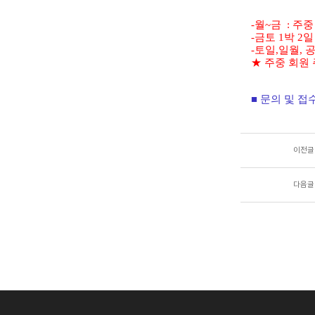
-월~금 : 주
-금토 1박 2
-토일,일월, 
★ 주중 회원 
■
문의 및 접
이전글
다음글