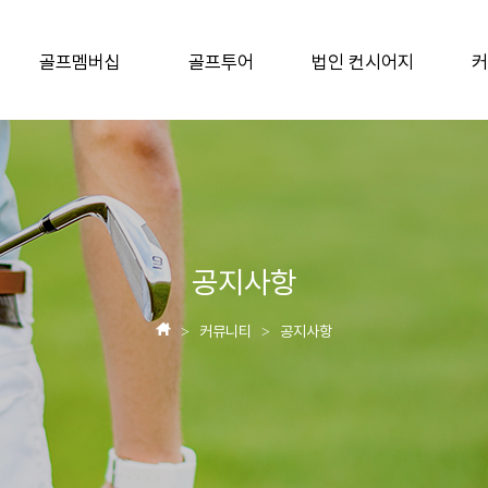
골프멤버십
골프투어
법인 컨시어지
커
공지사항
커뮤니티
공지사항
>
>