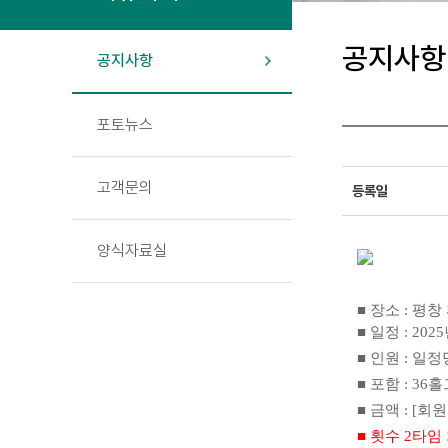
공지사항
공지사항
포토뉴스
고객문의
등록일
양식자료실
■
장소
: 평창
■
일정
: 20
■
인원
: 일
■
포함
: 36
홀
■
금액
: [회
■ 횟수 2타임