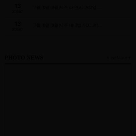
13
[7월][8월][9월]제주 라온GC 1박2일 …
2026.07
13
[7월][8월][9월]제주 테디밸리CC 1박…
2026.07
PHOTO NEWS
View More