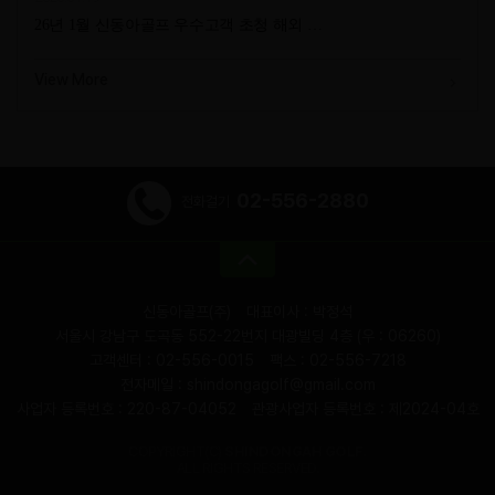
26년 1월 신동아골프 우수고객 초청 해외 …
View More
02-556-2880
전화걸기
신동아골프(주)
대표이사 : 박정석
서울시 강남구 도곡동 552-22번지 대광빌딩 4층 (우 : 06260)
고객센터 : 02-556-0015
팩스 : 02-556-7218
전자메일 : shindongagolf@gmail.com
사업자 등록번호 : 220-87-04052
관광사업자 등록번호 : 제2024-04호
COPYRIGHT(C)
SHINDONGAH GOLF.
ALL RIGHTS RESERVED.