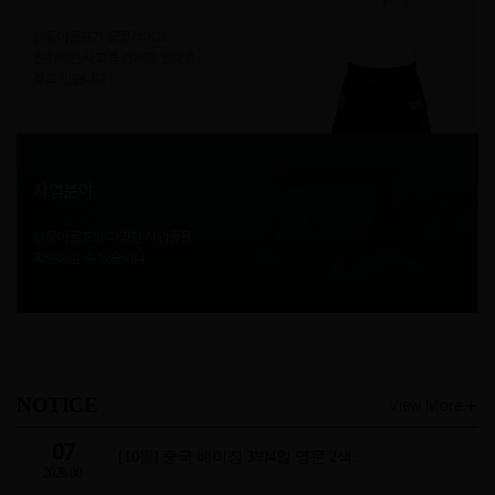
신동아골프가 긍정적이고
진취적인 사고를 겸비한 인재를
찾고 있습니다.
사업분야
신동아골프의 다양한 사업들을
확인하실 수 있습니다.
NOTICE
View More
07
[10월] 중국 베이징 3박4일 명문 2색…
2026.08