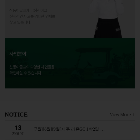
신동아골프가 긍정적이고
진취적인 사고를 겸비한 인재를
찾고 있습니다.
사업분야
신동아골프의 다양한 사업들을
확인하실 수 있습니다.
NOTICE
View More
13
[7월][8월][9월]제주 라온GC 1박2일 …
2026.07